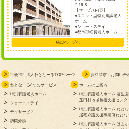
7-19-8
【サービス内容】
●ユニット型特別養護老人
ホーム
●ショートステイ
●都市型軽費老人ホーム
社会福祉法人わとなーるTOPページ
資料請求・お問い合
わとなーる8つのサービス
ホームのご案内
特別養護老人ホーム
特別養護老人ホーム 蓬生園
蓬田村地域包括支援センタ
ショートステイ
特別養護老人ホーム わと
デイサービス
居宅介護支援事業所わとな
訪問介護
特別養護老人ホーム はまゆ